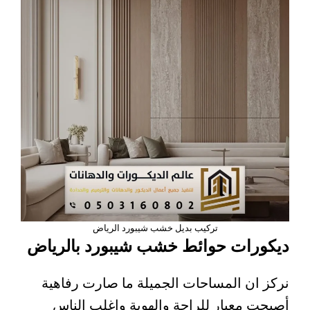
تركيب بديل خشب شيبورد الرياض
ديكورات حوائط خشب شيبورد بالرياض
نركز ان المساحات الجميلة ما صارت رفاهية
أصبحت معيار للراحة والهوية واغلب الناس