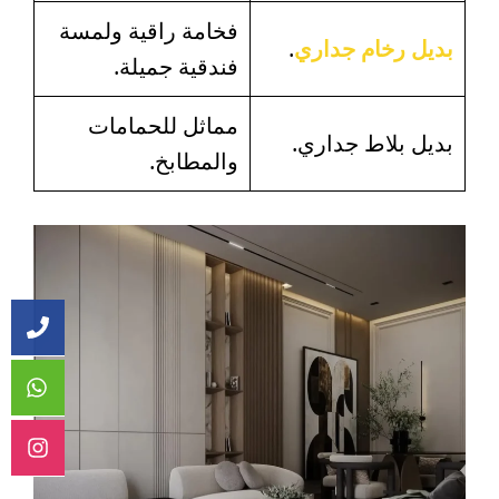
فخامة راقية ولمسة
بديل رخام جداري
.
فندقية جميلة.
مماثل للحمامات
بديل بلاط جداري.
والمطابخ.