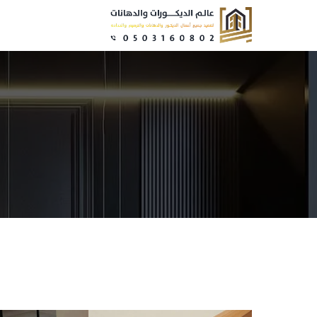
نتقل
لى
لمحتوى