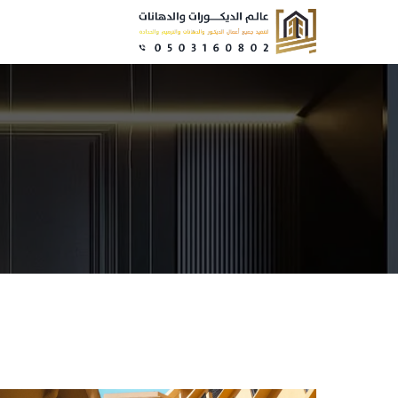
نتقل
لى
لمحتوى