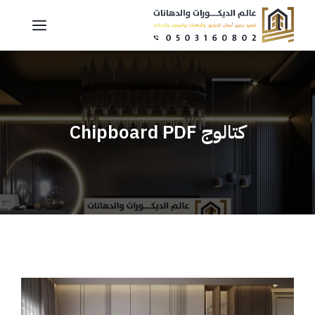
نتقل
القائمة
لى
لمحتوى
كتالوج Chipboard PDF